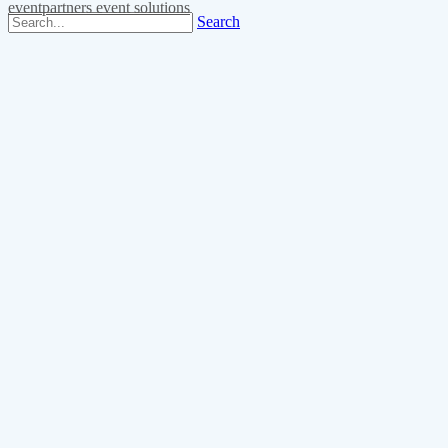
eventpartners event solutions
Search