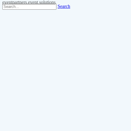
eventpartners event solutions
Search