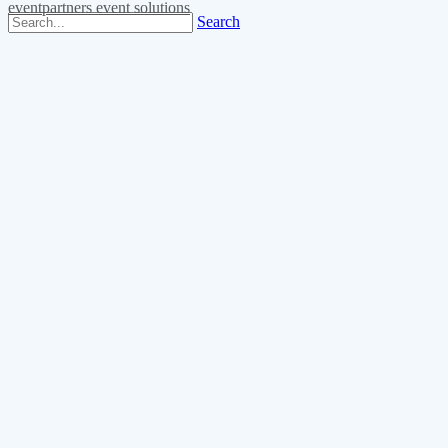
eventpartners event solutions
Search