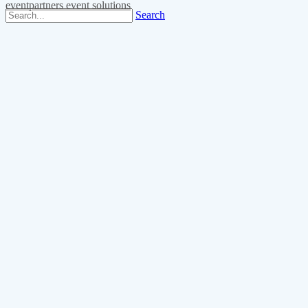
eventpartners event solutions
Search