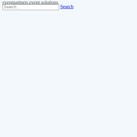
eventpartners event solutions
Search